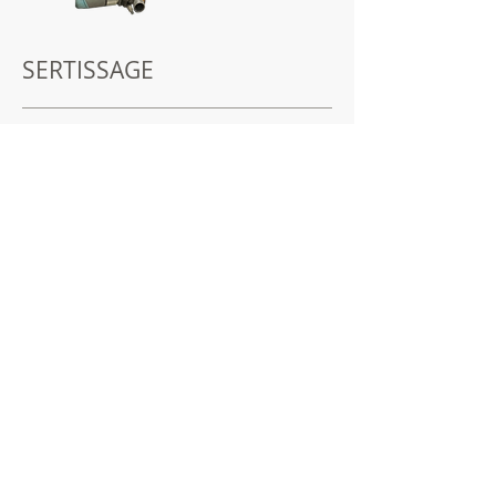
SERTISSAGE
Goujons
Écrou
à sertir
Écrou
auto- sertissable
PERÇAGE/ TARAUDAGE/
FRAISAGE
M2 jusqu’à M24
Mentions légaes
© 2021 par Atelier Métallurgique Industriel - Créé
avec Wix.com - All Rights Reserved